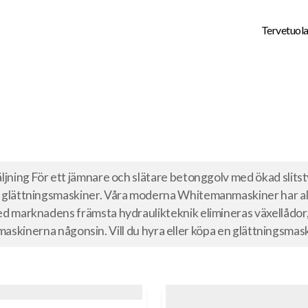
Tervetuol
ning För ett jämnare och slätare betonggolv med ökad slitst
glättningsmaskiner. Våra moderna Whitemanmaskiner har all
 marknadens främsta hydraulikteknik elimineras växellådor,
a maskinerna någonsin. Vill du hyra eller köpa en glättningsma