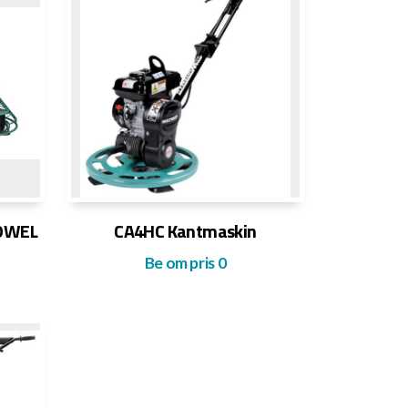
ROWEL
CA4HC Kantmaskin
Be om pris
0