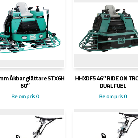
mm Åkbar glättare STX6H
HHXDF5 46″ RIDE ON T
60″
DUAL FUEL
Be om pris
0
Be om pris
0