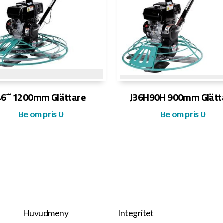
46´´ 1200mm Glättare
J36H90H 900mm Glätt
Be om pris
0
Be om pris
0
Huvudmeny
Integritet